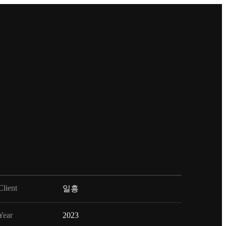
Client
일흥
Year
2023