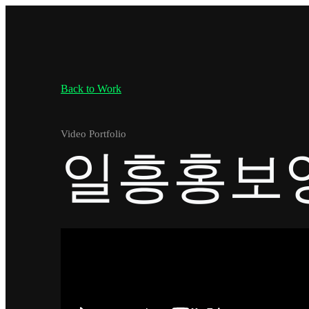
Back to Work
Video Portfolio
일흥홍보영