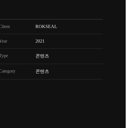
Client
ROKSEAL
Year
2021
Type
콘텐츠
Category
콘텐츠