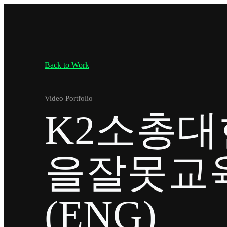
Back to Work
Video Portfolio
K2소총
을잘못교
(ENG)