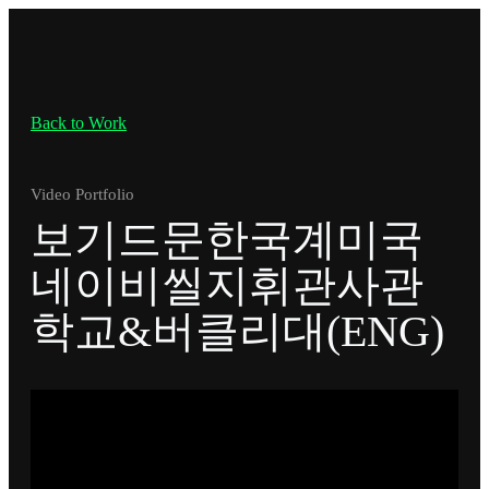
Back to Work
Video Portfolio
보기드문한국계미국
네이비씰지휘관사관
학교&버클리대(ENG)