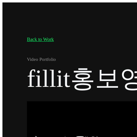
Back to Work
Video Portfolio
fillit홍