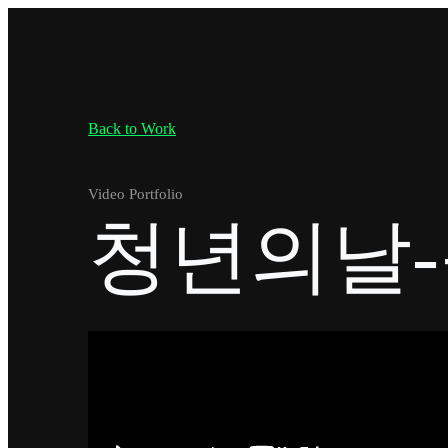
Back to Work
Video Portfolio
청년의날