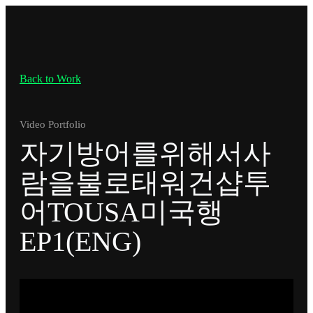
Back to Work
Video Portfolio
자기방어를위해서사
람을불로태워건샵투
어TOUSA미국행
EP1(ENG)