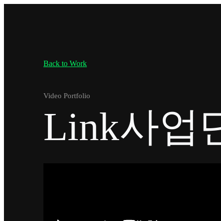
Back to Work
Video Portfolio
Link사