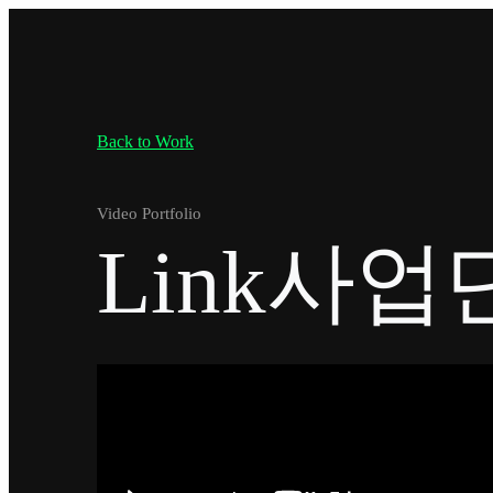
Back to Work
Video Portfolio
Link사