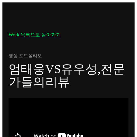
Work 목록으로 돌아가기
영상 포트폴리오
엄태웅VS유우성,전문
가들의리뷰