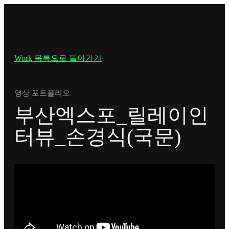
Work 목록으로 돌아가기
영상 포트폴리오
부산엑스포_릴레이인
터뷰_손경식(국문)