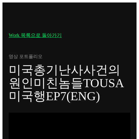
Work 목록으로 돌아가기
영상 포트폴리오
미국총기난사사건의
원인미친놈들TOUSA
미국행EP7(ENG)