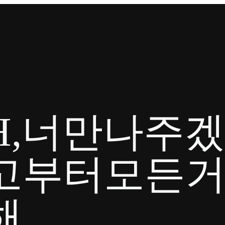
H,너만나주
고부터모든
해…