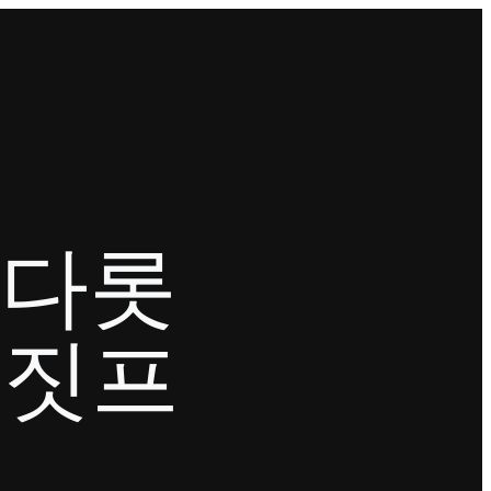
겠다롯
거짓프