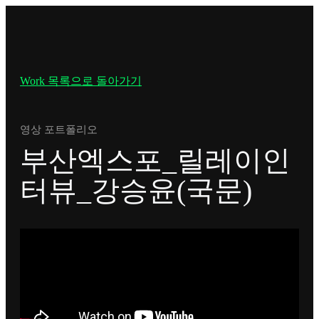
Work 목록으로 돌아가기
영상 포트폴리오
부산엑스포_릴레이인
터뷰_강승윤(국문)