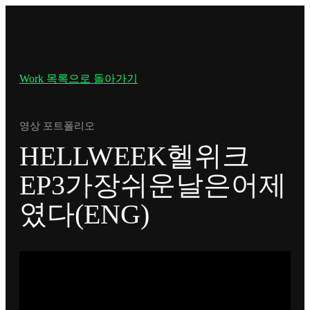
Work 목록으로 돌아가기
영상 포트폴리오
HELLWEEK헬위크
EP3가장쉬운날은어제
였다(ENG)