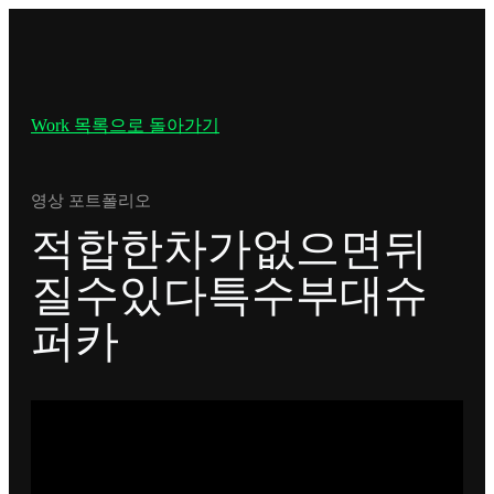
Work 목록으로 돌아가기
영상 포트폴리오
적합한차가없으면뒤
질수있다특수부대슈
퍼카