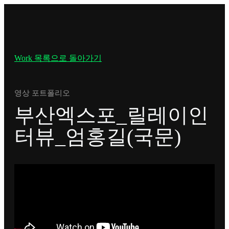
Work 목록으로 돌아가기
영상 포트폴리오
부산엑스포_릴레이인
터뷰_엄홍길(국문)