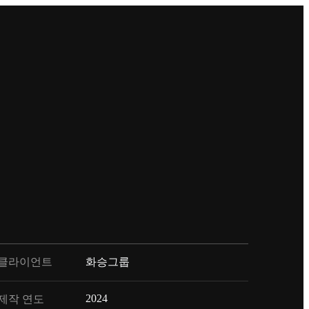
클라이언트
화승그룹
2024
제작 연도